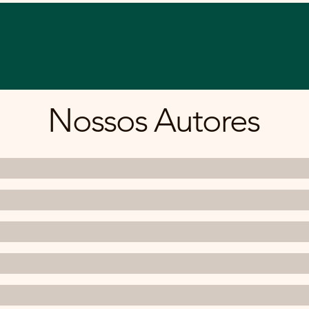
sos Títulos
Nossos Autores
Conselho
Solicite Orçam
Nossos Autores